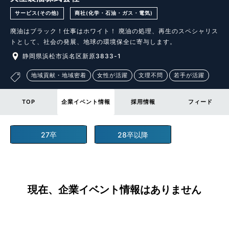
サービス(その他)
商社(化学・石油・ガス・電気)
廃油はブラック！仕事はホワイト！ 廃油の処理、再生のスペシャリス
トとして、社会の発展、地球の環境保全に寄与します。
静岡県浜松市浜名区新原3833-1
地域貢献・地域密着
女性が活躍
文理不問
若手が活躍
TOP
企業イベント情報
採用情報
フィード
27卒
28卒以降
現在、企業イベント情報はありません