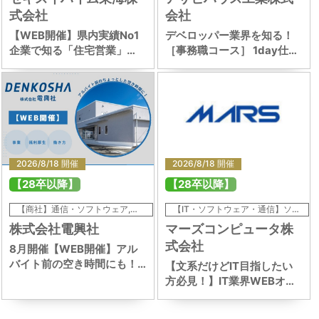
式会社
会社
【WEB開催】県内実績No1
デベロッパー業界を知る！
企業で知る「住宅営業」
［事務職コース］ 1day仕事
1day仕事体験
体験
2026/8/18 開催
2026/8/18 開催
【28卒以降】
【28卒以降】
【商社】通信・ソフトウェア,【商社】電気・電子・半導体
【IT・ソフトウェア・通信】ソフトウェア・情報処理,【IT・ソフトウェア・通信】ソフトウェア・情報処理,【IT・ソフトウェア・通信】通信・インターネット関連,【IT・ソフトウェア・通信】通信・インターネット関連,【IT・ソフトウェア・通信】ソフトウェア・情報処理,【IT・ソフトウェア・通信】ソフトウェア・情報処理,【IT・ソフトウェア・通信】通信・インターネット関連,【IT・ソフトウェア・通信】通信・インターネット関連
株式会社電興社
マーズコンピュータ株
式会社
8月開催【WEB開催】アル
バイト前の空き時間にも！
【文系だけどIT目指したい
40分で電興社まるわかり説
方必見！】IT業界WEBオー
明会
プンカンパニー