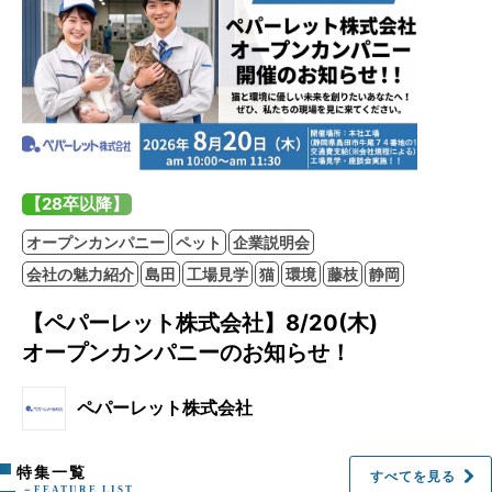
【28卒以降】
オープンカンパニー
ペット
企業説明会
会社の魅力紹介
島田
工場見学
猫
環境
藤枝
静岡
【ペパーレット株式会社】8/20(木)
オープンカンパニーのお知らせ！
ペパーレット株式会社
特集一覧
すべてを見る
－FEATURE LIST