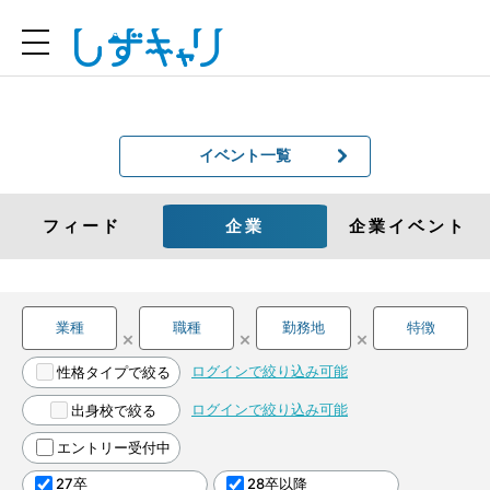
イベント一覧
フィード
企業
企業イベント
業種
職種
勤務地
特徴
×
×
×
ログインで絞り込み可能
性格タイプで絞る
ログインで絞り込み可能
出身校で絞る
エントリー受付中
27卒
28卒以降