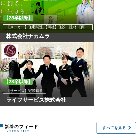
【28卒以降】
【メーカー】住宅関連,【商社】住設・建材,【商社】その他
株式会社ナカムラ
【28卒以降】
【サービス】冠婚葬祭
ライフサービス株式会社
新着のフィード
すべてを見る
－FEED LIST