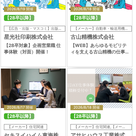
2026/8/19 開催
2026/8/18 開催
【28卒以降】
【28卒以降】
【広告・出版・マスコミ】出版・広告,【メーカー】印刷・事務機器・日用品,【広告・出版・マスコミ】出版・広告,【メーカー】印刷・事務機器・日用品
【メーカー】自動車・輸送用機器,【メーカー】鉄鋼・金属・鉱業,【メーカー】精密・医療機器,【メーカー】自動車・輸送用機器,【メーカー】鉄鋼・金属・鉱業,【メーカー】精密・医療機器
星光社印刷株式会社
古山精機株式会社
【28卒対象】企画営業職 仕
【WEB】あらゆるモビリテ
事体験（対面）開催！
ィを支える古山精機の仕事
を知ろう！会社紹介 ＆ 個別
面談 ※8月開催日程
2026/8/17 開催
2026/8/18 開催
【28卒以降】
【28卒以降】
【メーカー】住宅関連
【メーカー】住宅関連,【メーカー】土木・建設・設備関連,【商社】総合商社,【サービス】不動産
セキスイハイム東海株
アサヒハウス工業株式