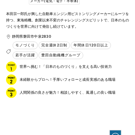
メーカー(電気・電子・半導体)
本田宗一郎氏が興した自動車エンジン用ピストンリングメーカーにルーツを
持つ、東海精機。創業以来不変のチャレンジングスピリットで、日本のもの
づくりを世界に向けて発信し続けています。
静岡県磐田市中泉2830
モノづくり
完全週休2日制
年間休日120日以上
若手が活躍
豊田自動織機グループ
世界へ挑む！「日本のものづくり」を支える高い技術力
未経験からプロへ！手厚いフォローと成長実感のある職場
人間関係の良さが魅力！相談しやすく、風通しの良い職場