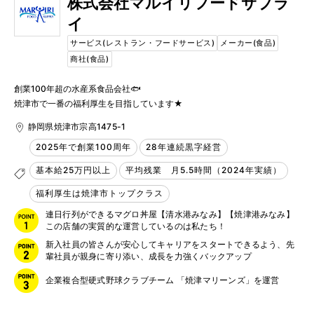
株式会社マルイリフードサプラ
イ
サービス(レストラン・フードサービス)
メーカー(食品)
商社(食品)
創業100年超の水産系食品会社🐟

焼津市で一番の福利厚生を目指しています★
静岡県焼津市宗高1475-1
2025年で創業100周年
28年連続黒字経営
基本給25万円以上
平均残業 月5.5時間（2024年実績）
福利厚生は焼津市トップクラス
連日行列ができるマグロ丼屋【清水港みなみ】【焼津港みなみ】
この店舗の実質的な運営しているのは私たち！
新入社員の皆さんが安心してキャリアをスタートできるよう、先
輩社員が親身に寄り添い、成長を力強くバックアップ
企業複合型硬式野球クラブチーム 「焼津マリーンズ」を運営