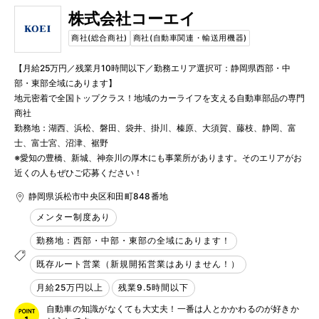
株式会社コーエイ
商社(総合商社)
商社(自動車関連・輸送用機器)
【月給25万円／残業月10時間以下／勤務エリア選択可：静岡県西部・中
部・東部全域にあります】

地元密着で全国トップクラス！地域のカーライフを支える自動車部品の専門
商社　　　　

勤務地：湖西、浜松、磐田、袋井、掛川、榛原、大須賀、藤枝、静岡、富
士、富士宮、沼津、裾野　

※愛知の豊橋、新城、神奈川の厚木にも事業所があります。そのエリアがお
近くの人もぜひご応募ください！
静岡県浜松市中央区和田町848番地
メンター制度あり
勤務地：西部・中部・東部の全域にあります！
既存ルート営業（新規開拓営業はありません！）
月給25万円以上
残業9.5時間以下
自動車の知識がなくても大丈夫！一番は人とかかわるのが好きか