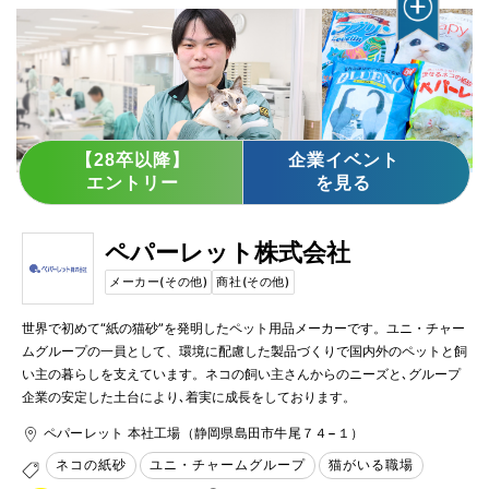
【28卒以降】
企業イベント
エントリー
を見る
ペパーレット株式会社
メーカー(その他)
商社(その他)
世界で初めて“紙の猫砂”を発明したペット用品メーカーです。ユニ・チャー
ムグループの一員として、環境に配慮した製品づくりで国内外のペットと飼
い主の暮らしを支えています。ネコの飼い主さんからのニーズと､グループ
企業の安定した土台により､着実に成長をしております。
ペパーレット 本社工場（静岡県島田市牛尾７４−１）
ネコの紙砂
ユニ・チャームグループ
猫がいる職場