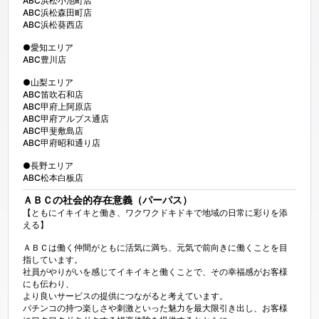
ABC浜松小池町店

ABC浜松森田町店

ABC浜松葵西店

●愛知エリア

ABC豊川店

●山梨エリア

ABC笛吹石和店

ABC甲府上阿原店

ABC甲府アルプス通店

ABC甲斐敷島店

ABC甲府昭和通り店

●長野エリア

ABC松本白板店
ＡＢＣの社会的存在意義（パーパス）
【ともにイキイキと働き、ワクワクドキドキで地域の日常に彩りを添
える】

ＡＢＣは働く仲間がともに活気に満ち、元気で前向きに働くことを目
指しています。

社員がやりがいを感じてイキイキと働くことで、その幸福感がお客様
にも伝わり、

より良いサービスの提供につながると考えています。

パチンコの持つ楽しさや刺激といった魅力を最大限引き出し、お客様