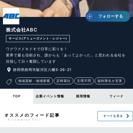
フォローする
株式会社ABC
サービス(アミューズメント・レジャー)
ワクワクドキドキで日常に彩りを！

業界で最も信頼され、誰からも「あってよかった」と思われる会社を
静岡県静岡市駿河区八幡5-26-21
地域貢献・地域密着
定時退社
文理不問
福利厚生が充実
TOP
企業イベント情報
採用情報
フィード
オススメのフィード記事
すべてを見る
-Recommend Post