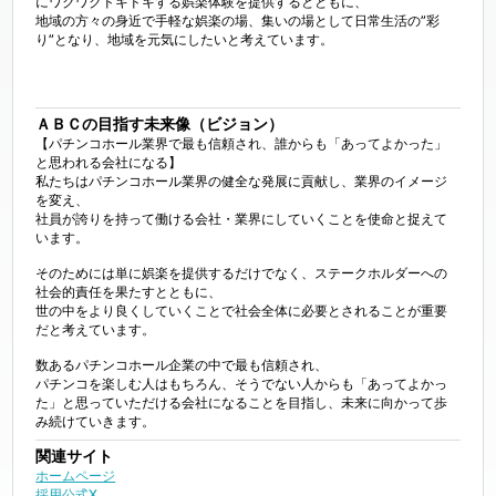
にワクワクドキドキする娯楽体験を提供するとともに、

地域の方々の身近で手軽な娯楽の場、集いの場として日常生活の”彩
り”となり、地域を元気にしたいと考えています。

ＡＢＣの目指す未来像（ビジョン）
【パチンコホール業界で最も信頼され、誰からも「あってよかった」
と思われる会社になる】

私たちはパチンコホール業界の健全な発展に貢献し、業界のイメージ
を変え、

社員が誇りを持って働ける会社・業界にしていくことを使命と捉えて
います。

そのためには単に娯楽を提供するだけでなく、ステークホルダーへの
社会的責任を果たすとともに、

世の中をより良くしていくことで社会全体に必要とされることが重要
だと考えています。

数あるパチンコホール企業の中で最も信頼され、

パチンコを楽しむ人はもちろん、そうでない人からも「あってよかっ
た」と思っていただける会社になることを目指し、未来に向かって歩
み続けていきます。
関連サイト
ホームページ
採用公式X