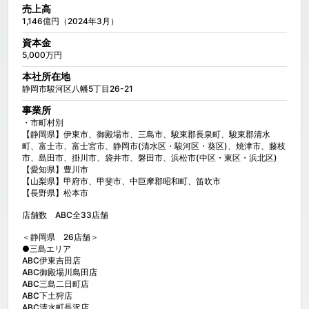
売上高
1,146億円（2024年3月）
資本金
5,000万円
本社所在地
静岡市駿河区八幡5丁目26-21
事業所
・市町村別

【静岡県】伊東市、御殿場市、三島市、駿東郡長泉町、駿東郡清水
町、富士市、富士宮市、静岡市(清水区・駿河区・葵区)、焼津市、藤枝
市、島田市、掛川市、袋井市、磐田市、浜松市(中区・東区・浜北区)

【愛知県】豊川市

【山梨県】甲府市、甲斐市、中巨摩郡昭和町、笛吹市

【長野県】松本市

店舗数　ABC全33店舗

＜静岡県　26店舗＞

●三島エリア

ABC伊東吉田店

ABC御殿場川島田店

ABC三島二日町店

ABC下土狩店

ABC清水町長沢店
