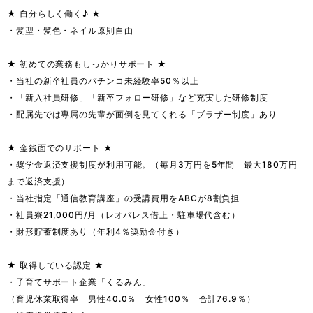
★ 自分らしく働く♪ ★

・髪型・髪色・ネイル原則自由

★ 初めての業務もしっかりサポート ★

・当社の新卒社員のパチンコ未経験率50％以上

・「新入社員研修」「新卒フォロー研修」など充実した研修制度

・配属先では専属の先輩が面倒を見てくれる「ブラザー制度」あり

★ 金銭面でのサポート ★

・奨学金返済支援制度が利用可能。（毎月3万円を5年間　最大180万円
まで返済支援）

・当社指定「通信教育講座」の受講費用をABCが8割負担

・社員寮21,000円/月（レオパレス借上・駐車場代含む）

・財形貯蓄制度あり（年利4％奨励金付き）

★ 取得している認定 ★

・子育てサポート企業「くるみん」

（育児休業取得率　男性40.0％　女性100％　合計76.9％）
