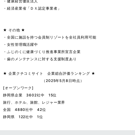
・健康経営優良法人

・経済産業省「ＤＸ認定事業者」

★ その他 ★

・全国に施設を持つ会員制リゾートを全社員利用可能

・女性管理職活躍中

・ふじのくに健康づくり推進事業所宣言企業

・歯のメンテナンスに対する支援制度あり

★ 企業クチコミサイト　企業総合評価ランキング ★

　　　　　　　　　　（2025年5月8日時点）　

[オープンワーク]

静岡県企業　3602社中　15位

旅行、ホテル、旅館、レジャー業界

全国　4880社中　42位　

静岡県　122社中　1位