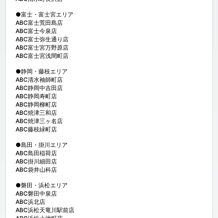
●富士・富士宮エリア

ABC富士荒田島店

ABC富士今泉店

ABC富士弥生通り店

ABC富士宮万野原店

ABC富士宮浅間町店

●静岡・藤枝エリア

ABC清水袖師町店

ABC静岡中吉田店

ABC静岡寿町店

ABC静岡柳町店

ABC焼津三和店

ABC焼津三ヶ名店

ABC藤枝緑町店

●島田・掛川エリア

ABC島田稲荷店

ABC掛川細田店

ABC袋井山科店

●磐田・浜松エリア

ABC磐田中泉店

ABC浜北店

ABC浜松天竜川駅前店
