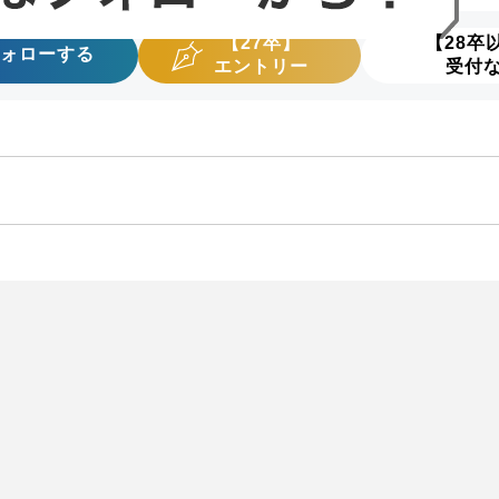
【27卒】
【28卒
ォローする
エントリー
受付