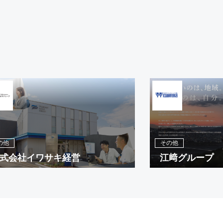
の他
その他
式会社イワサキ経営
江﨑グループ