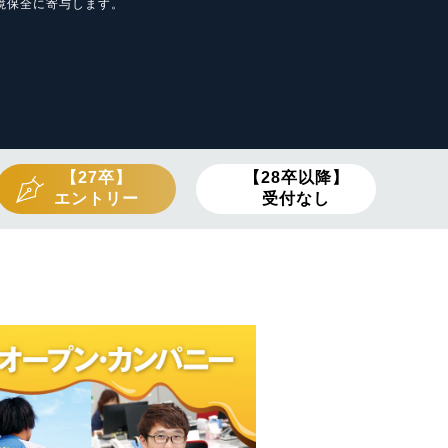
境保全に寄与します。
【27卒】
【28卒以降】
エントリー
受付なし