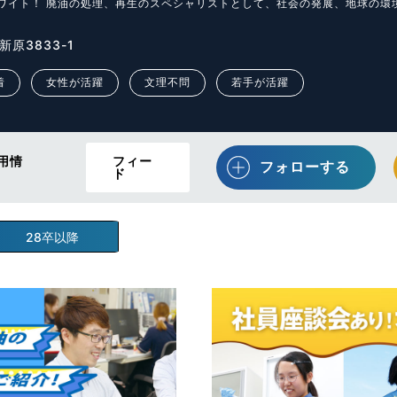
ワイト！ 廃油の処理、再生のスペシャリストとして、社会の発展、地球の環
原3833-1
着
女性が活躍
文理不問
若手が活躍
用情
フィー
フォローする
ド
28卒以降