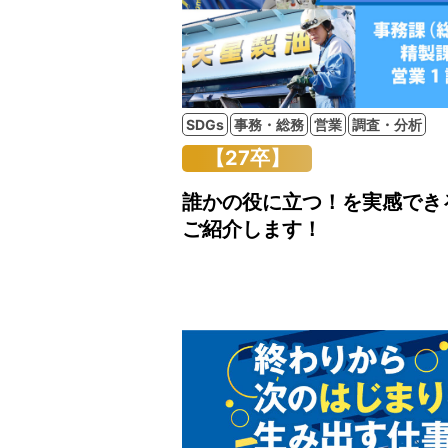
SDGs
事務・総務
営業
調査・分析
【27卒】
誰かの役に立つ！を実感でき
ご紹介します！