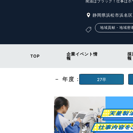
廃油はブラック！仕事はホ
静岡県浜松市浜名区新
地域貢献・地域密
企業イベント情
採
TOP
報
報
－ 年度 :
27卒