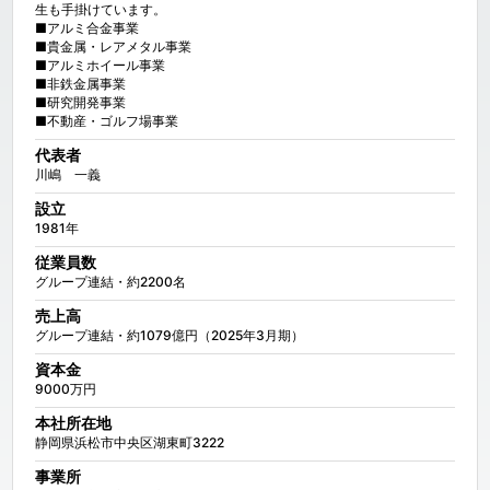
生も手掛けています。

■アルミ合金事業

■貴金属・レアメタル事業

■アルミホイール事業

■非鉄金属事業

■研究開発事業

■不動産・ゴルフ場事業
代表者
川嶋　一義
設立
1981年
従業員数
グループ連結・約2200名
売上高
グループ連結・約1079億円（2025年3月期）
資本金
9000万円
本社所在地
静岡県浜松市中央区湖東町3222
事業所