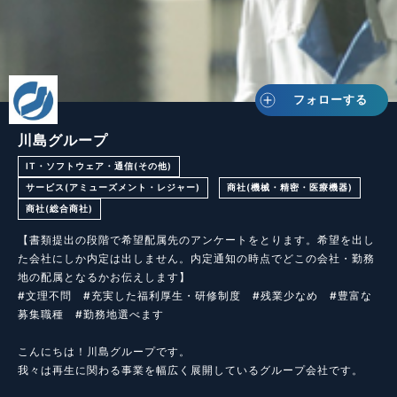
フォローする
川島グループ
IT・ソフトウェア・通信(その他)
サービス(アミューズメント・レジャー)
商社(機械・精密・医療機器)
商社(総合商社)
【書類提出の段階で希望配属先のアンケートをとります。希望を出し
た会社にしか内定は出しません。内定通知の時点でどこの会社・勤務
地の配属となるかお伝えします】

#文理不問　#充実した福利厚生・研修制度　#残業少なめ　#豊富な
募集職種　#勤務地選べます

こんにちは！川島グループです。

我々は再生に関わる事業を幅広く展開しているグループ会社です。
