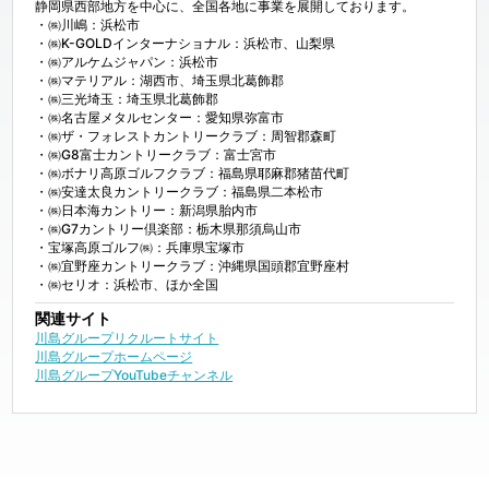
静岡県西部地方を中心に、全国各地に事業を展開しております。

・㈱川嶋：浜松市

・㈱K-GOLDインターナショナル：浜松市、山梨県

・㈱アルケムジャパン：浜松市

・㈱マテリアル：湖西市、埼玉県北葛飾郡

・㈱三光埼玉：埼玉県北葛飾郡

・㈱名古屋メタルセンター：愛知県弥富市

・㈱ザ・フォレストカントリークラブ：周智郡森町

・㈱G8富士カントリークラブ：富士宮市

・㈱ボナリ高原ゴルフクラブ：福島県耶麻郡猪苗代町

・㈱安達太良カントリークラブ：福島県二本松市

・㈱日本海カントリー：新潟県胎内市

・㈱G7カントリー倶楽部：栃木県那須烏山市

・宝塚高原ゴルフ㈱：兵庫県宝塚市

・㈱宜野座カントリークラブ：沖縄県国頭郡宜野座村

・㈱セリオ：浜松市、ほか全国
関連サイト
川島グループリクルートサイト
川島グループホームページ
川島グループYouTubeチャンネル