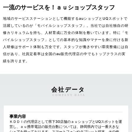
一流のサービスを！ａｕショップスタッフ
地域のサービスステーションとして機能するauショップとUQスポットで
活躍しているのが「モバイルショップスタッフ」。当社では自社独自の研
修カリキュラムを持ち、人材育成に万全の体制を敷いています。特に「モ
バイルショップスタッフ」としての基本的な知識やマナーを身に付ける新
人研修はサポート体制も万全です。スタッフが働きやすい環境整備には自
信があり、社員定着率は全国のau販売代理店の中でもトップクラスの実
績を誇ります。
会社データ
COMPANY DATA
事業内容
ＫＤＤＩの代理店として県下30店舗のａｕショップとUQスポットを運
営し、ａｕ携帯電話の販売台数については、静岡県内では一番大きな
シェアを持っております。スマートフォンやタブレット端末、その他