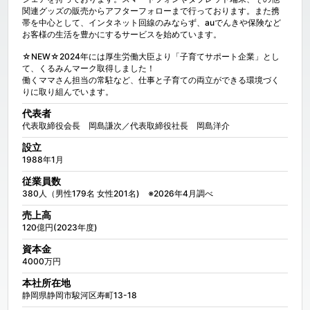
関連グッズの販売からアフターフォローまで行っております。また携
帯を中心として、インタネット回線のみならず、auでんきや保険など
お客様の生活を豊かにするサービスを始めています。

☆NEW☆2024年には厚生労働大臣より「子育てサポート企業」とし
て、くるみんマーク取得しました！

働くママさん担当の常駐など、仕事と子育ての両立ができる環境づく
りに取り組んでいます。
代表者
代表取締役会長　岡島謙次／代表取締役社長　岡島洋介
設立
1988年1月
従業員数
380人（男性179名 女性201名)　※2026年4月調べ
売上高
120億円(2023年度)
資本金
4000万円
本社所在地
静岡県静岡市駿河区寿町13-18