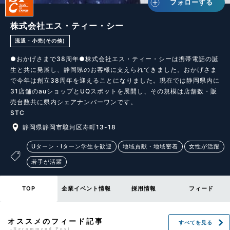
フォローする
株式会社エス・ティー・シー
流通・小売(その他)
●おかげさまで38周年●株式会社エス・ティー・シーは携帯電話の誕
生と共に発展し、静岡県のお客様に支えられてきました。おかげさま
で今年は創立38周年を迎えることになりました。現在では静岡県内に
31店舗のauショップとUQスポットを展開し、その規模は店舗数・販
売台数共に県内シェアナンバーワンです。

STC
静岡県静岡市駿河区寿町13-18
Uターン・Iターン学生を歓迎
地域貢献・地域密着
女性が活躍
若手が活躍
TOP
企業イベント情報
採用情報
フィード
オススメのフィード記事
すべてを見る
-Recommend Post