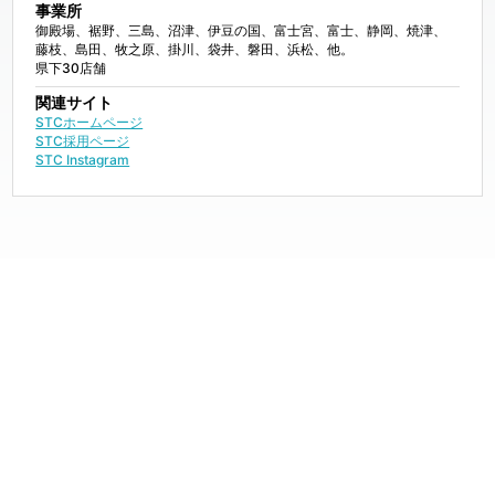
事業所
御殿場、裾野、三島、沼津、伊豆の国、富士宮、富士、静岡、焼津、
藤枝、島田、牧之原、掛川、袋井、磐田、浜松、他。

県下30店舗
関連サイト
STCホームページ
STC採用ページ
STC Instagram