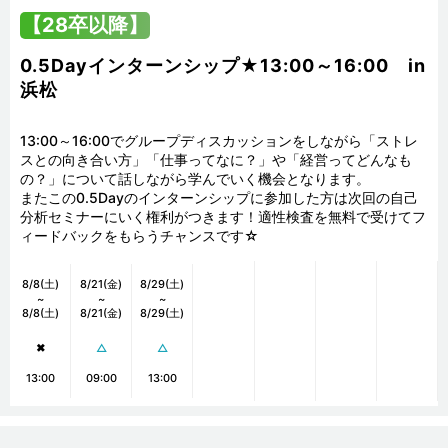
【28卒以降】
0.5Dayインターンシップ★13:00～16:00 in
浜松
13:00～16:00でグループディスカッションをしながら「ストレ
スとの向き合い方」「仕事ってなに？」や「経営ってどんなも
の？」について話しながら学んでいく機会となります。

またこの0.5Dayのインターンシップに参加した方は次回の自己
分析セミナーにいく権利がつきます！適性検査を無料で受けてフ
ィードバックをもらうチャンスです☆
8/8(土)
8/21(金)
8/29(土)
~
~
~
8/8(土)
8/21(金)
8/29(土)
✖
△
△
13:00
09:00
13:00