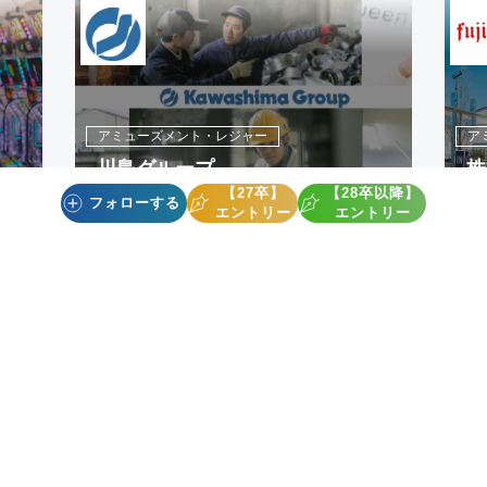
アミューズメント・レジャー
ア
川島グループ
株
【27卒】
【28卒以降】
フォローする
エントリー
エントリー
企業一覧
株式会社ジュピター
TOP