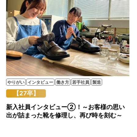
やりがい
インタビュー
働き方
若手社員
製造
【27卒】
新入社員インタビュー②！～お客様の思い
出が詰まった靴を修理し、再び時を刻む～