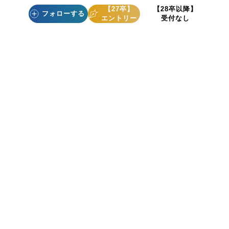
【27卒】
【28卒以降】
その他
そ
フォローする
エントリー
受付なし
赤武エンジニアリング株式会社
株
企業一覧
株式会社The SEED
TOP
採用をお考えの企業様/会社案内
個人情報の取り扱いについて
個人情報保護方針
Copyright(c) Shushoku Joho Center Co., Ltd. All rights reserved.