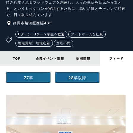
頼され愛されるフットウェアを創造し、人々の生活を足元から支え
る」というミッションを実現するために、高い品質とチャレンジ精神
で、日々取り組んでいます。
静岡市駿河区西脇435
Uターン・Iターン学生を歓迎
アットホームな社風
地域貢献・地域密着
文理不問
TOP
企業イベント情報
採用情報
フィード
27卒
28卒以降