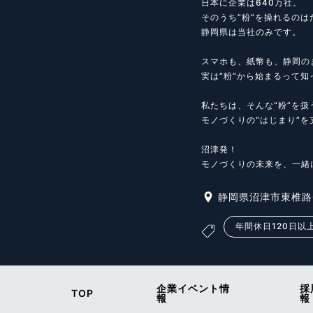
日本に企業は640万社。

そのうち”粉”を操れるのはた
静岡県は当社のみです。

スマホも、紙幣も、静岡の
実は“粉”から始まるって知
私たちは、そんな“粉”を扱
モノづくりの“はじまり”を
沼津発！

モノづくりの未来を、一緒
静岡県沼津市東椎路
年間休日120日以
企業イベント情
採
TOP
報
報