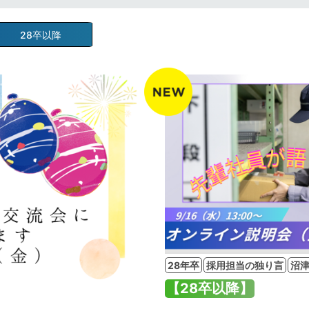
28卒以降
28年卒
採用担当の独り言
沼
【28卒以降】