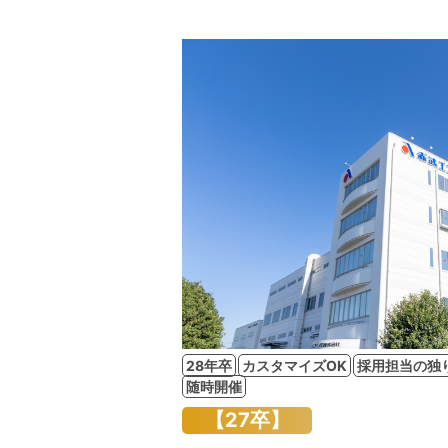
28年卒
カスタマイズOK
採用担当の独
随時開催
【27卒】