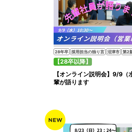
28年卒
採用担当の独り言
沼津市
第2
【28卒以降】
【オンライン説明会】9/9（
輩が語ります