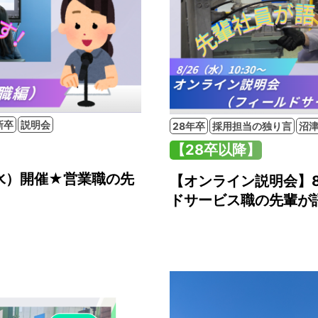
新卒
説明会
28年卒
採用担当の独り言
沼
【28卒以降】
水）開催★営業職の先
【オンライン説明会】8
ドサービス職の先輩が