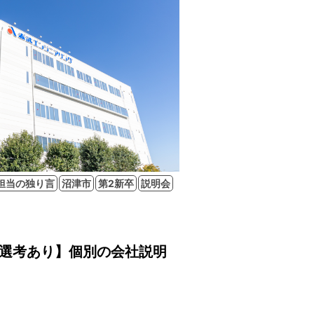
担当の独り言
沼津市
第2新卒
説明会
期選考あり】個別の会社説明