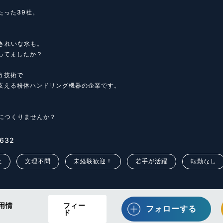
った39社。

きれいな水も。

ってましたか？

う技術で

支える粉体ハンドリング機器の企業です。

につくりませんか？
632
上
文理不問
未経験歓迎！
若手が活躍
転勤なし
用情
フィー
フォローする
ド