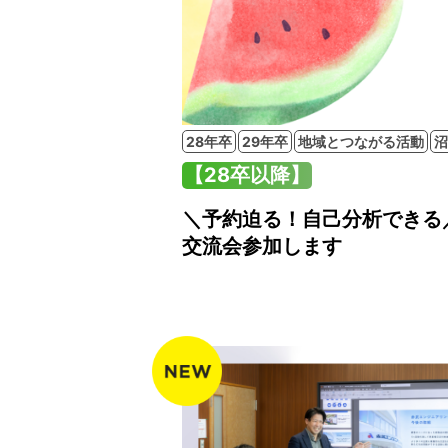
28年卒
29年卒
地域とつながる活動
沼
【28卒以降】
＼予約迫る！自己分析できる
交流会参加します