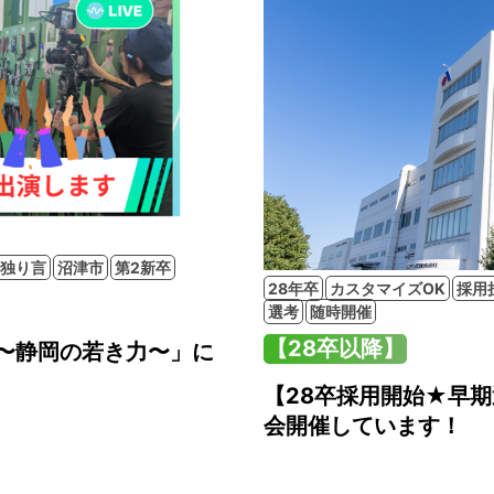
独り言
沼津市
第2新卒
28年卒
カスタマイズOK
採用
選考
随時開催
【28卒以降】
〜静岡の若き力〜」に
【28卒採用開始★早
会開催しています！