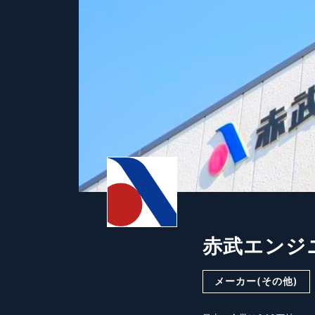
赤武エンジ
メーカー(その他)