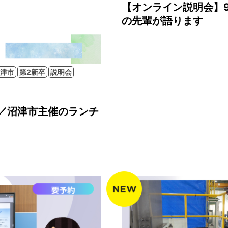
【オンライン説明会】9
の先輩が語ります
津市
第2新卒
説明会
／沼津市主催のランチ