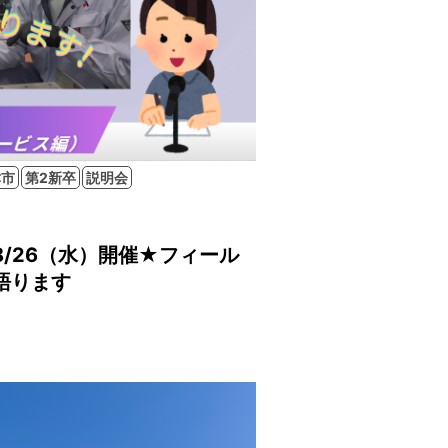
津市
第2新卒
説明会
/26（水）開催★フィール
語ります