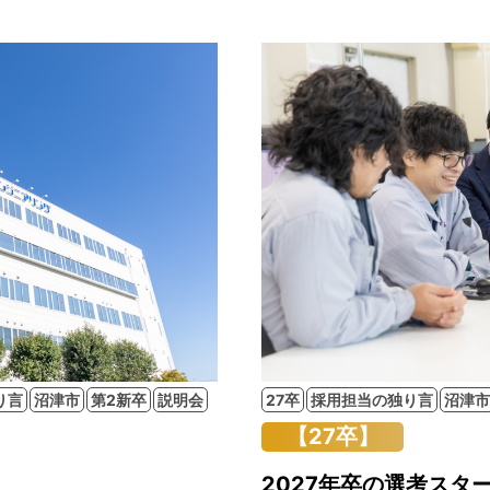
り言
沼津市
第2新卒
説明会
27卒
採用担当の独り言
沼津市
【27卒】
2027年卒の選考スタ