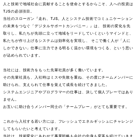
人と技術で地域社会に貢献することを使命とするからこそ、人への投資は
TJSの必須項目。

当社のスローガン『走れ、TJS。人とシステム技術でコミュニケーション
の未来をつなぐ「デジタルサポートカンパニー」』は、 技術の変化を先
取りし、私たちが先頭に立って地域をリードしていくというマインドと、
私たちが作り上げるシステムは効率化を実現し、 そこで働く人が「人に
しかできない」仕事に注力できる明るく温かい環境をつくる、という思い
が込められています。

当社には、技術力をもった先輩社員が多く働いています。

その先輩社員も、入社時はミスや失敗を重ね、その度にチームメンバーに
助けられ、支えられて仕事を覚えて成長を続けてきました。

システムエンジニアやプログラマーの仕事は、決して個人プレーではあり
ません。

お互いに助け合うメンバー同士の「チームプレー」がとても重要です。

これから入社する若い方には、フレッシュでエネルギッシュにチャレンジ
してもらいたいと考えています。

当社は、技術変化にあわせて事業戦略も会社の中身も変革を続けていきま