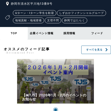
静岡市清水区平川地13番9号
Uターン・Iターン学生を歓迎
しずおかフィナンシャルグループ
地域貢献・地域密着
文理不問
静岡ではたらく
TOP
企業イベント情報
採用情報
フィード
オススメのフィード記事
すべてを見る
-Recommend Post
【㈱TJS】2026年1月・2月のイベントの
お知らせ