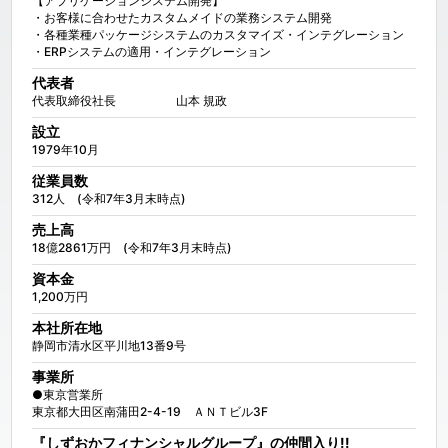
【アプリケーションシステム開発】

・お客様に合わせたカスタムメイドの業務システム開発

・各種業種パッケージシステムのカスタマイズ・インテグレーション

・ERPシステムの適用・インテグレーション
代表者
代表取締役社長　　　　　山本 規政
設立
1979年10月
従業員数
312人　(令和7年3月末時点)
売上高
18億2861万円　(令和7年3月末時点)
資本金
1,200万円
本社所在地
静岡市清水区平川地13番9号
事業所
●東京営業所

東京都大田区南蒲田2-4-19　ＡＮＴビル3F
『しずおかフィナンシャルグループ』の仲間入り!!