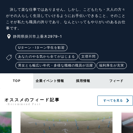
　決して楽な仕事ではありません。しかし、こどもたち・大人の方々
がその人らしく生活していけるようにお手伝いできること、そのこと
こそが私たち職員の誇りであり、なんといってもやりがいのあるお仕
事です。
静岡県掛川市上垂木2979-1
Uターン・Iターン学生を歓迎
あなたのやる気から全てがはじまる
文理不問
男女とも幅広い年代・多様な職種の職員が活躍
福利厚生が充実
TOP
企業イベント情報
採用情報
フィード
オススメのフィード記事
すべてを見る
-Recommend Post