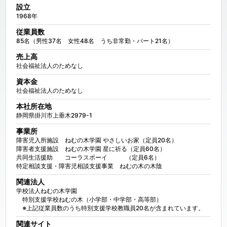
設立
1968年
従業員数
85名（男性37名　女性48名　うち非常勤・パート21名）
売上高
社会福祉法人のためなし
資本金
社会福祉法人のためなし
本社所在地
静岡県掛川市上垂木2979-1
事業所
障害児入所施設　ねむの木学園 やさしいお家（定員20名）

障害者支援施設　ねむの木学園 星に祈る（定員60名）

共同生活援助　　コーラスボーイ　　　（定員6名）

特定相談支援・障害児相談支援事業　ねむの木の木陰
関連法人
学校法人ねむの木学園

　特別支援学校ねむの木（小学部・中学部・高等部）

　※上記従業員数のうち特別支援学校教職員20名が含まれています。
関連サイト