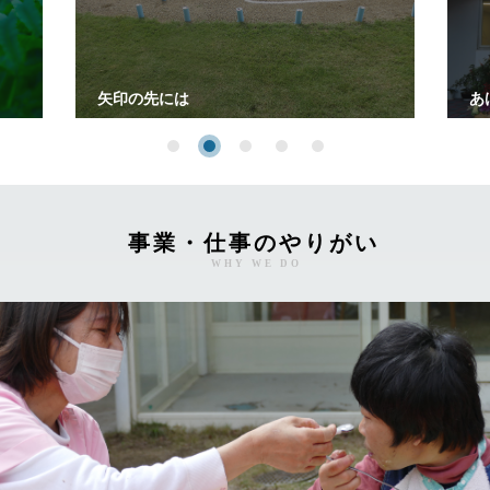
矢印の先には
あ
事業・仕事のやりがい
WHY WE DO