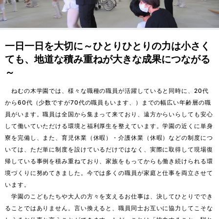
一日一日を大切に～ひとりひとりの力は小さく
ても、地道な積み重ねが大きな成果につながる
～
　ねむの木学園では、様々な職種の職員が活躍していると同時に、20代
から60代（少数ですが70代の職員もいます、）までの幅広い年齢層の職
員がいます。職員は全国から集まって来ており、遠方からいらしても安心
して働いていただける環境と福利厚生を整えています。学園の近くに単身
寮を完備し、また、育児休業（休暇）・介護休業（休暇）などの制度につ
いては、ただ単に制度を設けているだけではなく、実際に取得して現場復
帰している事例を積み重ねており、家族をもってからも働き続けられる環
境づくりに努めてきました。今では多くの職員が家庭と仕事を両立させて
います。

　学園のこどもたちや大人の方々を支えるお仕事は、決してひとりででき
ることではありません。言い換えると、職員同士お互いに協力してこそな