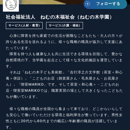
フォローする
社会福祉法人 ねむの木福祉会（ねむの木学園）
サービス(人材・教育)
サービス(介護・福祉)
　心身に障害を持ち家庭での生活が困難なこどもたち・大人の方々が
誇りある生活を送れるように、様々な職種の職員が協力して支援にあ
たっています。

　障害を持つ人も健康な人も共に生活できる環境を目指して、豊かな
自然環境の下、当学園を起点として様々な文化的施設を運営していま
す。

　それは「ねむの木子ども美術館」「吉行淳之介文学館（茶室＜和心
庵＞併設）」「こどものお店（雑貨屋さん・毛糸屋さん・お花屋さ
ん）」「喫茶MARIKO」です。そして茶室＜和心庵＞・こどものお
店・喫茶室MARIKOでは、職業実習の場として大きくなったこどもた
ちが働いています。

　様々な職種の職員が全国から集まって来ており、どこからいらして
も安心して働いていただける環境と福利厚生が整っています。男性女
性ともに20代から60代までの幅広い年齢層の職員が活躍していま
す。
