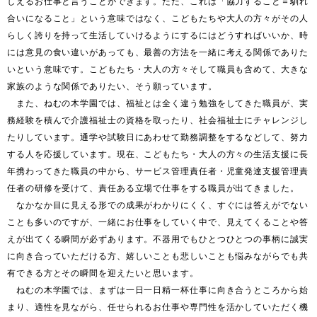
しえるお仕事と言うことができます。ただ、これは「協力すること＝馴れ
合いになること」という意味ではなく、こどもたちや大人の方々がその人
らしく誇りを持って生活していけるようにするにはどうすればいいか、時
には意見の食い違いがあっても、最善の方法を一緒に考える関係でありた
いという意味です。こどもたち・大人の方々そして職員も含めて、大きな
家族のような関係でありたい、そう願っています。

　また、ねむの木学園では、福祉とは全く違う勉強をしてきた職員が、実
務経験を積んで介護福祉士の資格を取ったり、社会福祉士にチャレンジし
たりしています。通学や試験日にあわせて勤務調整をするなどして、努力
する人を応援しています。現在、こどもたち・大人の方々の生活支援に長
年携わってきた職員の中から、サービス管理責任者・児童発達支援管理責
任者の研修を受けて、責任ある立場で仕事をする職員が出てきました。

　なかなか目に見える形での成果がわかりにくく、すぐには答えがでない
ことも多いのですが、一緒にお仕事をしていく中で、見えてくることや答
えが出てくる瞬間が必ずあります。不器用でもひとつひとつの事柄に誠実
に向き合っていただける方、嬉しいことも悲しいことも悩みながらでも共
有できる方とその瞬間を迎えたいと思います。

　ねむの木学園では、まずは一日一日精一杯仕事に向き合うところから始
まり、適性を見ながら、任せられるお仕事や専門性を活かしていただく機