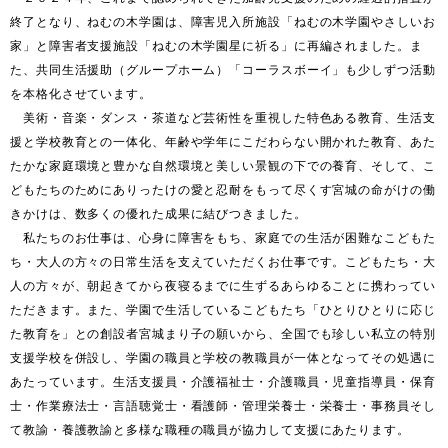
終了となり、ねむの木学園は、障害児入所施設「ねむの木学園やさしいお
家」と障害者支援施設「ねむの木学園星に祈る」に再編されました。ま
た、共同生活援助（グループホーム）「コーラスボーイ」も少しずつ活動
を本格化させています。

　美術・音楽・ダンス・茶道など芸術性を重視した特色ある教育、生活支
援と学校教育との一体化、年齢や学年にこだわらない開かれた教育、あた
たかな家庭環境と豊かな自然環境と美しい景観の下での養育、そして、こ
どもたちのためにありったけの愛と忍耐をもって尽くす宮城の命がけの働
きかけは、数多くの優れた成果に結びつきました。

　私たちのお仕事は、心身に障害をもち、家庭での生活が困難なこどもた
ち・大人の方々の日常生活を支えていただくお仕事です。こどもたち・大
人の方々が、朝起きてから夜寝るまでに生ずるあらゆることに携わってい
ただきます。また、学園で生活しているこどもたち「ひとりひとりに応じ
た教育を」との創設者宮城まり子の願いから、全国でも珍しい私立の特別
支援学校を併設し、学園の職員と学校の教職員が一体となってその処遇に
あたっています。生活支援員・介護福祉士・介護職員・児童指導員・保育
士・作業療法士・言語聴覚士・看護師・管理栄養士・栄養士・事務員そし
て教諭・養護教諭と多様な職種の職員が協力して支援にあたります。
