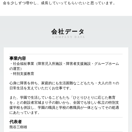
会を少しずつ増やし、成長していってもらいたいと思っています。
会社データ
COMPANY DATA
事業内容
・社会福祉事業（障害児入所施設・障害者支援施設・グループホーム
の運営）

・特別支援教育

心身に障害を持ち、家庭的にも生活困難なこどもたち・大人の方々の
日常生活を支えていただくお仕事です。

また、学園で生活しているこどもたち「ひとりひとりに応じた教育
を」との創設者宮城まり子の願いから、全国でも珍しい私立の特別支
援学校も併設し、学園の職員と学校の教職員が一体となってその処遇
にあたっています。
代表者
熊谷三樹雄