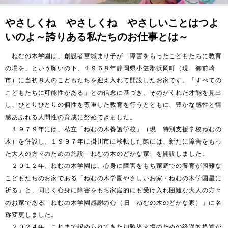
やさしくね やさしくね やさしいことはつよ
いのよ～誇りある私たちのお仕事とは～
　ねむの木学園は、創設者宮城まり子が「障害をもったこどもたちに教育
の場を」という願いの下、１９６８年静岡県小笠郡浜岡町（現　御前崎
市）に当初８人のこどもたちを迎え入れて開設したお家です。「すべての
こどもたちに可能性がある」との信念に基づき、そのかくれた才能を見出
し、ひとりひとりの個性を尊重した教育を行うとともに、豊かな感性と情
感あふれる人間性の育成に努めてきました。

　１９７９年には、私立「ねむの木養護学校」（現　特別支援学校ねむの
木）を併設し、１９９７年に掛川市に移転した際には、新たに障害をもっ
た大人の方々のための施設「ねむの木のどかな家」を開設しました。

　２０１２年、ねむの木学園は、心身に障害をもち家庭での養育が困難な
こどもたちのお家である「ねむの木学園やさしいお家・ねむの木学園星に
祈る」と、同じく心身に障害をもち家庭的にも受け入れ困難な大人の方々
のお家である「ねむの木学園感謝の心（旧　ねむの木のどかな家）」に名
称変更しました。

　２０２４年、これまで認められてきた加齢児支援のための経過的措置が