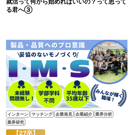
就活って何から始めればいいの？って思って
る君へ③
インターン
マッチング
企業発見
企業紹介
業界分析
業界研究
【27卒】