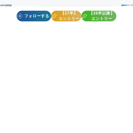
【27卒】
【28卒以降】
フォローする
エントリー
エントリー
ソフトウェア・情報処理
ソ
株式会社ケアコネクトジャパン
株
企業一覧
株式会社アイ・エム・エス
TOP