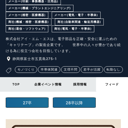
メーカー(印刷・事務機器・日用品)
メーカー(機械・プラントエンジニアリング)
メーカー(精密・医療機器)
メーカー(電気・電子・半導体)
商社(機械・精密・医療機器)
商社(自動車関連・輸送用機器)
商社(通信・ソフトウェア)
商社(電気・電子・半導体)
株式会社アイ・エム・エスは、電子部品を正確・安全に運ぶための
「キャリテープ」の製造企業です。　　世界中の人々が豊かであり続
ける為に役立つ会社を目指しています。
静岡県富士市五貫島275-1
モノづくり
半導体関連
文理不問
若手が活躍
転勤なし
TOP
企業イベント情報
採用情報
フィード
27卒
28卒以降