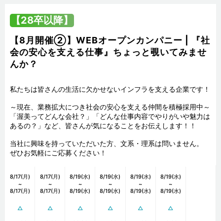
【28卒以降】
【8月開催②】WEBオープンカンパニー | 『社
会の安心を支える仕事』ちょっと覗いてみませ
んか？
私たちは皆さんの生活に欠かせないインフラを支える企業です！

～現在、業務拡大につき社会の安心を支える仲間を積極採用中～

「渥美ってどんな会社？」「どんな仕事内容でやりがいや魅力は
あるの？」など、皆さんが気になることをお伝えします！！

当社に興味を持っていただいた方、文系・理系は問いません。

ぜひお気軽にご応募ください！
8/17(月)
8/17(月)
8/19(水)
8/19(水)
8/19(水)
8/19(水)
~
~
~
~
~
~
8/17(月)
8/17(月)
8/19(水)
8/19(水)
8/19(水)
8/19(水)
△
△
△
△
△
△