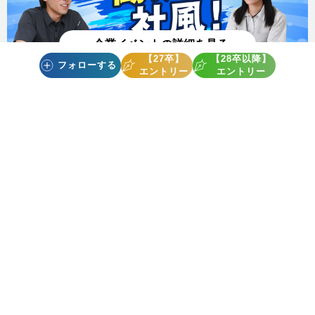
企業イベントの詳細を見る
【27卒】
【28卒以降】
フォローする
エントリー
エントリー
【28卒以降】
渥美 オンデマンド配信 動画視聴予約はこちら
【視聴予約期間】7月30日(木)～8月15日(土)　

★夏休み中に企業研究を進めたい

★忙しくて時間があまりとれない

★静岡県の企業を知りたい

★自分のベースで企業研究したい

★インターンシップ・オープンカンパニーを探している

こんな人におすすめ！企業の動画を視聴できる、しずキャリイン
ターンシップ＆仕事研究 WEBオンデマンド

予約をするとオンデマンド配信動画を視聴できるURLをチャット
メッセージよりお送りします。