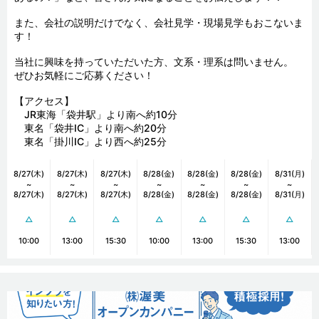
また、会社の説明だけでなく、会社見学・現場見学もおこないま
す！

当社に興味を持っていただいた方、文系・理系は問いません。

ぜひお気軽にご応募ください！

【アクセス】　

　JR東海「袋井駅」より南へ約10分

　東名「袋井IC」より南へ約20分

　東名「掛川IC」より西へ約25分
8/27(木)
8/27(木)
8/27(木)
8/28(金)
8/28(金)
8/28(金)
8/31(月)
~
~
~
~
~
~
~
8/27(木)
8/27(木)
8/27(木)
8/28(金)
8/28(金)
8/28(金)
8/31(月)
△
△
△
△
△
△
△
10:00
13:00
15:30
10:00
13:00
15:30
13:00