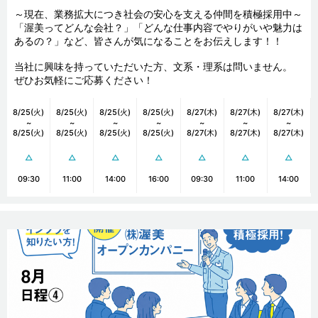
～現在、業務拡大につき社会の安心を支える仲間を積極採用中～

「渥美ってどんな会社？」「どんな仕事内容でやりがいや魅力は
あるの？」など、皆さんが気になることをお伝えします！！

当社に興味を持っていただいた方、文系・理系は問いません。

ぜひお気軽にご応募ください！
8/25(火)
8/25(火)
8/25(火)
8/25(火)
8/27(木)
8/27(木)
8/27(木)
~
~
~
~
~
~
~
8/25(火)
8/25(火)
8/25(火)
8/25(火)
8/27(木)
8/27(木)
8/27(木)
△
△
△
△
△
△
△
09:30
11:00
14:00
16:00
09:30
11:00
14:00