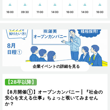
△
△
△
△
△
△
△
16:00
09:30
11:00
14:00
16:00
14:00
16:00
企業イベントの詳細を見る
【28卒以降】
【8月開催①】オープンカンパニー | 『社会の
安心を支える仕事』ちょっと覗いてみません
か？