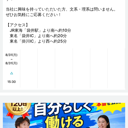
当社に興味を持っていただいた方、文系・理系は問いません。

ぜひお気軽にご応募ください！

【アクセス】　

　JR東海「袋井駅」より南へ約10分

　東名「袋井IC」より南へ約20分

　東名「掛川IC」より西へ約25分
8/31(月)
~
8/31(月)
△
15:30