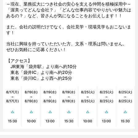
～現在、業務拡大につき社会の安心を支える仲間を積極採用中～

「渥美ってどんな会社？」「どんな仕事内容でやりがいや魅力は
あるの？」など、皆さんが気になることをお伝えします！！

また、会社の説明だけでなく、会社見学・現場見学もおこないま
す！

当社に興味を持っていただいた方、文系・理系は問いません。

ぜひお気軽にご応募ください！

【アクセス】　

　JR東海「袋井駅」より南へ約10分

　東名「袋井IC」より南へ約20分

　東名「掛川IC」より西へ約25分
8/17(月)
8/19(水)
8/19(水)
8/19(水)
8/25(火)
8/25(火)
8/25(火)
~
~
~
~
~
~
~
8/17(月)
8/19(水)
8/19(水)
8/19(水)
8/25(火)
8/25(火)
8/25(火)
△
△
△
△
△
△
△
15:30
10:00
13:00
15:30
10:00
13:00
15:30