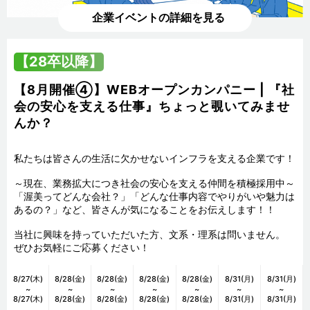
企業イベントの詳細を見る
【28卒以降】
【8月開催④】WEBオープンカンパニー | 『社
会の安心を支える仕事』ちょっと覗いてみませ
んか？
私たちは皆さんの生活に欠かせないインフラを支える企業です！

～現在、業務拡大につき社会の安心を支える仲間を積極採用中～

「渥美ってどんな会社？」「どんな仕事内容でやりがいや魅力は
あるの？」など、皆さんが気になることをお伝えします！！

当社に興味を持っていただいた方、文系・理系は問いません。

ぜひお気軽にご応募ください！
8/27(木)
8/28(金)
8/28(金)
8/28(金)
8/28(金)
8/31(月)
8/31(月)
~
~
~
~
~
~
~
8/27(木)
8/28(金)
8/28(金)
8/28(金)
8/28(金)
8/31(月)
8/31(月)