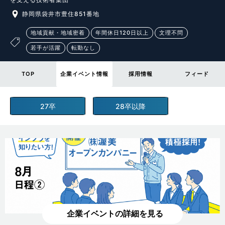
静岡県袋井市豊住851番地
地域貢献・地域密着
年間休日120日以上
文理不問
若手が活躍
転勤なし
TOP
企業イベント情報
採用情報
フィード
27卒
28卒以降
企業イベントの詳細を見る