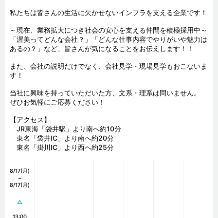
私たちは皆さんの生活に欠かせないインフラを支える企業です！

～現在、業務拡大につき社会の安心を支える仲間を積極採用中～

「渥美ってどんな会社？」「どんな仕事内容でやりがいや魅力は
あるの？」など、皆さんが気になることをお伝えします！！

また、会社の説明だけでなく、会社見学・現場見学もおこないま
す！

当社に興味を持っていただいた方、文系・理系は問いません。

ぜひお気軽にご応募ください！

【アクセス】　

　JR東海「袋井駅」より南へ約10分

　東名「袋井IC」より南へ約20分

　東名「掛川IC」より西へ約25分
8/17(月)
~
8/17(月)
△
13:00