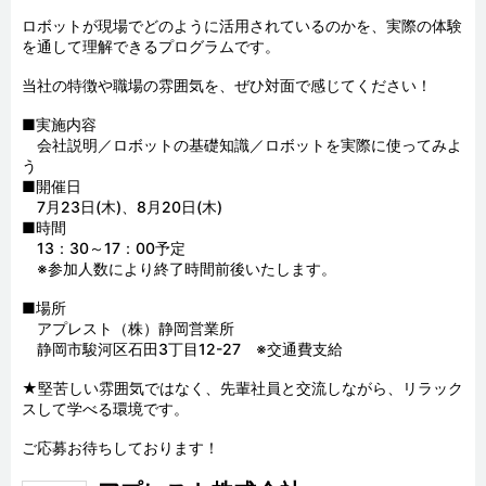
ロボットが現場でどのように活用されているのかを、実際の体験
を通して理解できるプログラムです。

当社の特徴や職場の雰囲気を、ぜひ対面で感じてください！

■実施内容

　会社説明／ロボットの基礎知識／ロボットを実際に使ってみよ
う

■開催日

　7月23日(木)、8月20日(木)

■時間

　13：30～17：00予定

　※参加人数により終了時間前後いたします。

■場所

　アプレスト（株）静岡営業所　

　静岡市駿河区石田3丁目12-27　※交通費支給

★堅苦しい雰囲気ではなく、先輩社員と交流しながら、リラック
スして学べる環境です。
