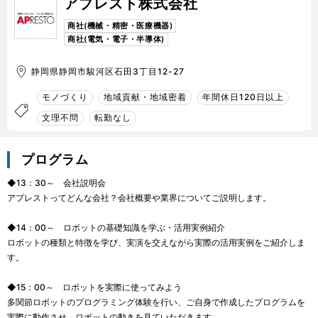
アプレスト株式会社
商社(機械・精密・医療機器)
商社(電気・電子・半導体)
静岡県静岡市駿河区石田3丁目12-27
モノづくり
地域貢献・地域密着
年間休日120日以上
文理不問
転勤なし
プログラム
◆13：30～　会社説明会

アプレストってどんな会社？会社概要や業界についてご説明します。

◆14：00～　ロボットの基礎知識を学ぶ・活用実例紹介

ロボットの種類と特徴を学び、実演を交えながら実際の活用実例をご紹介しま
す。

◆15：00～　ロボットを実際に使ってみよう

多関節ロボットのプログラミング体験を行い、ご自身で作成したプログラムを
実際に動作させ、ロボットの動きを見ていただきます。
