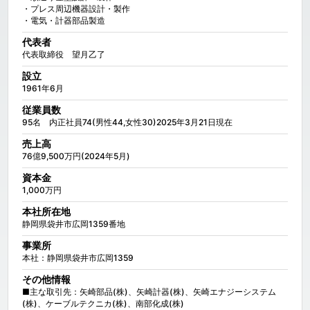
・プレス周辺機器設計・製作

・電気・計器部品製造
代表者
代表取締役　望月乙了
設立
1961年6月
従業員数
95名　内正社員74(男性44,女性30)2025年3月21日現在
売上高
76億9,500万円(2024年5月)
資本金
1,000万円
本社所在地
静岡県袋井市広岡1359番地
事業所
本社：静岡県袋井市広岡1359
その他情報
■主な取引先：矢崎部品(株)、矢崎計器(株)、矢崎エナジーシステム
(株)、ケーブルテクニカ(株)、南部化成(株)
