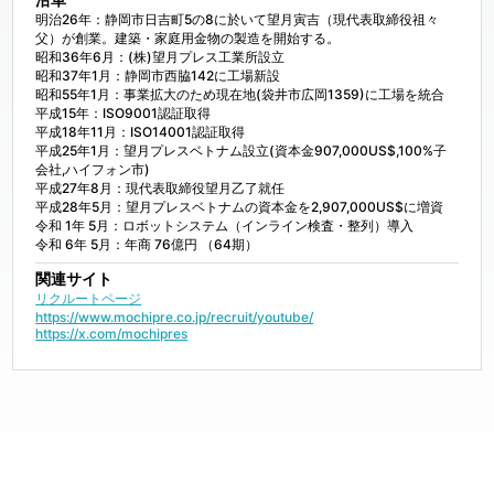
明治26年：静岡市日吉町5の8に於いて望月寅吉（現代表取締役祖々
父）が創業。建築・家庭用金物の製造を開始する。

昭和36年6月：(株)望月プレス工業所設立

昭和37年1月：静岡市西脇142に工場新設

昭和55年1月：事業拡大のため現在地(袋井市広岡1359)に工場を統合

平成15年：ISO9001認証取得

平成18年11月：ISO14001認証取得

平成25年1月：望月プレスベトナム設立(資本金907,000US$,100%子
会社,ハイフォン市)

平成27年8月：現代表取締役望月乙了就任

平成28年5月：望月プレスベトナムの資本金を2,907,000US$に増資

令和 1年 5月：ロボットシステム（インライン検査・整列）導入

令和 6年 5月：年商 76億円 （64期）
関連サイト
リクルートページ
https://www.mochipre.co.jp/recruit/youtube/
https://x.com/mochipres