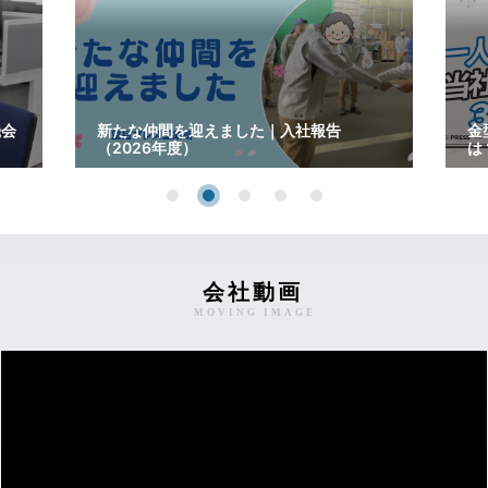
機会
新たな仲間を迎えました｜入社報告
金
（2026年度）
は
会社動画
MOVING IMAGE