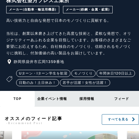
株式会社望月プレス工業所
メーカー(自動車・輸送用機器)
メーカー(鉄鋼・金属・鉱業)
高い技術力と自由な発想で日本のモノづくりに貢献する。

当社は、創業以来磨き上げてきた高度な技術と、柔軟な発想で、オリ
ジナリティーあふれる企業を目指しています。お客様のさまざまなご
要望にお応えするため、自社独自のモノづくり、信頼されるモノづく
りに挑戦し、付加価値の高い製品をお届けしています。
静岡県袋井市広岡1359番地
Uターン・Iターン学生を歓迎
モノづくり
年間休日120日以上
日勤のみ！土日休み！
若手が活躍！女性が活躍！
TOP
企業イベント情報
採用情報
フィード
オススメのフィード記事
すべてを見る
-Recommend Post