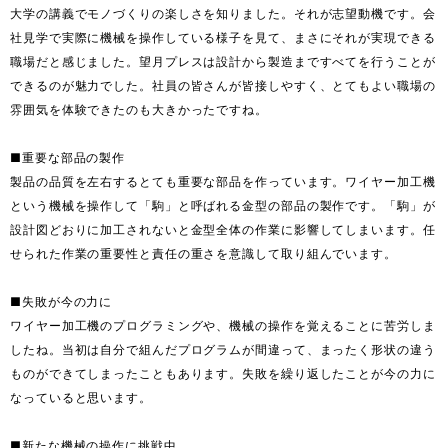
大学の講義でモノづくりの楽しさを知りました。それが志望動機です。会
社見学で実際に機械を操作している様子を見て、まさにそれが実現できる
職場だと感じました。望月プレスは設計から製造まですべてを行うことが
できるのが魅力でした。社員の皆さんが皆接しやすく、とてもよい職場の
雰囲気を体験できたのも大きかったですね。

■重要な部品の製作

製品の品質を左右するとても重要な部品を作っています。ワイヤー加工機
という機械を操作して「駒」と呼ばれる金型の部品の製作です。「駒」が
設計図どおりに加工されないと金型全体の作業に影響してしまいます。任
せられた作業の重要性と責任の重さを意識して取り組んでいます。

■失敗が今の力に

ワイヤー加工機のプログラミングや、機械の操作を覚えることに苦労しま
したね。当初は自分で組んだプログラムが間違って、まったく形状の違う
ものができてしまったこともあります。失敗を繰り返したことが今の力に
なっていると思います。

■新たな機械の操作に挑戦中
