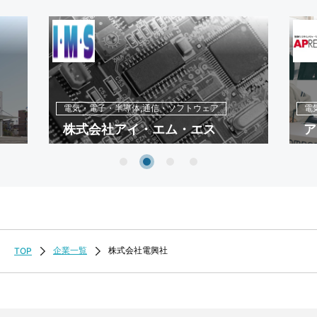
電気・電子・半導体,通信・ソフトウェア
電
株式会社アイ・エム・エス
ア
企業一覧
株式会社電興社
TOP