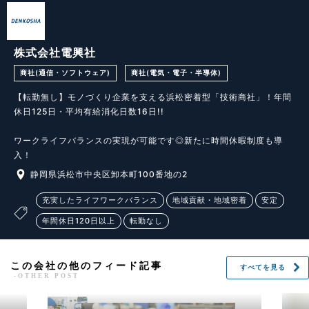
株式会社電興社
商社(通信・ソフトウェア)
商社(電気・電子・半導体)
【転勤無し】モノづくり企業を支える浜松密着型「技術商社」！年間
休日125日・平均有給消化日数16日!!

ワークライフバランスの実現が可能です◎新たに時間休暇制度も導
入！
静岡県浜松市中央区卸本町100番地の2
充実したライフワークバランス
地域貢献・地域密着
安定
年間休日120日以上
転勤なし
この会社の他のフィード記事
すべてを見る
-OTHER POST