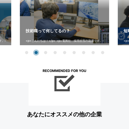
技術職って何してるの？
短
p> <p>&nbsp;</p>
<p>こんにちは！</p> <p>電興社 採用担当の花澤です。</p> <p>&nbsp;</
<p
RECOMMENDED FOR YOU
あなたにオススメの他の企業